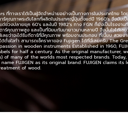
 ที่ทางเราได้เป็นผู้จัดจำหน่ายอย่างเป็นทางการในประเทศไทย โดยชื่
ร์คุณภาพระดับโลกที่ผลิตในประเทศญี่ปุ่นตั้งแต่ปี 1960's จึงนับเป็
ต่ช่วงปลายยุค 60's และในปี 1982's ทาง FGN ก็ยังเป็นโรงงานที่ผ
ีตาร์คุณภาพสูง และเป็นที่นิยมกันมายาวนานหลายปี จึงมั่นใจได้เลยว่
ยว่าจะได้รับกีตาร์ที่มีคุณภาพ พร้อมงานประกอบ ที่เนี้ยบ สวยงาม สม
เขาได้ตั้งใจทำ สามารถเช็คราคาของ Fujigen ได้ที่นี่เลยครับ The
passion in wooden instruments Established in 1960, FU
els for half a century. As the original manufacturer, w
s) of many of the worlds most respected brands. Today,
name FUJIGEN as its original brand. FUJIGEN claims its l
treatment of wood.