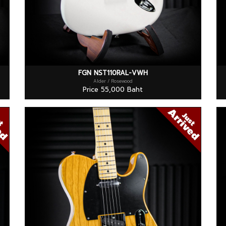
FGN NST110RAL-VWH
Alder / Rosewood
Price 55,000 Baht