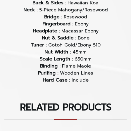
Back & Sides :
Hawaiian Koa
Neck :
5-Piece Mahogany/Rosewood
Bridge :
Rosewood
Fingerboard :
Ebony
Headplate :
Macassar Ebony
Nut & Saddle :
Bone
Tuner :
Gotoh Gold/Ebony 510
Nut Width :
45mm
Scale Length :
650mm
Binding :
Flame Maole
Purlfing :
Wooden Lines
Hard Case :
Include
RELATED PRODUCTS