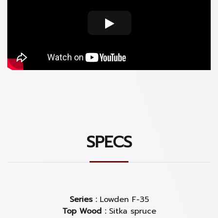
Adirondack or a sitka spruce top is superb as a
pickers guitar.
SPECS
Series :
Lowden F-35
Top Wood :
Sitka spruce