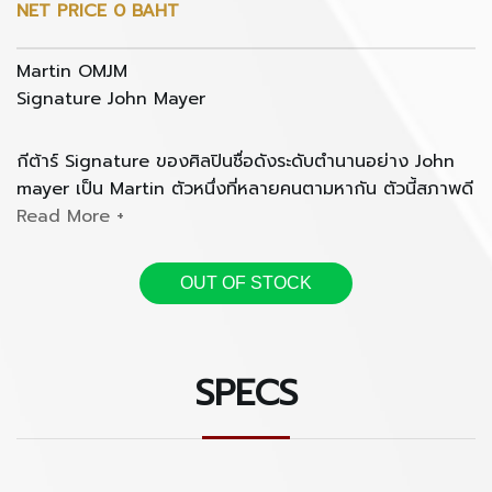
NET PRICE 0 BAHT
Martin OMJM
Signature John Mayer
กีต้าร์ Signature ของศิลปินชื่อดังระดับตำนานอย่าง John
mayer เป็น Martin ตัวหนึ่งที่หลายคนตามหากัน ตัวนี้สภาพดี
เล่นน้อย ราคาในตลาดมือสองไปเกือบแสนบาทแล้ว สามารถ
นัดเข้ามาชมได้ที่ Cinguitars สาขาเดอะพรอมานาด (โทร.
084-616-5559)
OUT OF STOCK
สเปค :
SPECS
Engelmann Spruce Top
East Indian Rosewood Back & Side
Bracing : X Brace
Neck : Select Hardwood