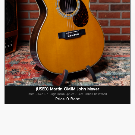
(USED) Martin OMJM John Mayer
กีตาร์โปร่ง สเปค Engelmann Spruce / East Indian Rosewood
Price 0 Baht