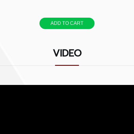
แน่นอนว่าหัวใจของรุ่นนี้คือ “
ต้องออกแบบมาให้เล่นง่ายและเข
ต้นทุนสูงที่เรียกว่า Plek setu
นมาให้ต่ำที่สุดด้วยความแม่นย
ADD TO CART
โดยไม่ก่อให้เกิดอาการ buzz แ
.
มาพร้อมกับ Tone Remastered
VIDEO
จาก Maestro ที่มีราคาขายปลีก
-----------------------------
Taking inspiration from th
extends our commitment i
off-the-rack. Available in
are individually-voiced a
Element Active System an
gig-ready high-performanc