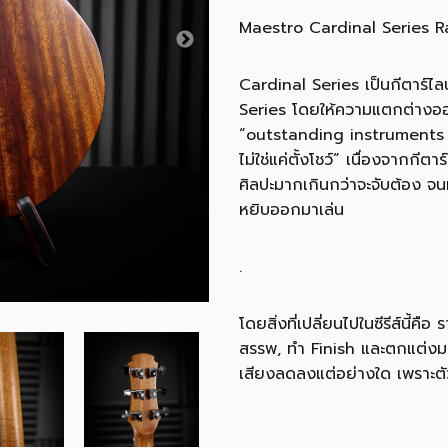
Maestro Cardinal Series R
Cardinal Series เป็นกีตาร์ไ
Series โดยให้ความแตกต่างออก
“outstanding instruments off
ไม่ใช่แค่ตั้งโชว์” เนื่องจากกีต
ศิลปะมากเกินกว่าจะจับต้อง จนท
หยิบออกมาเล่น
.
โดยสิ่งที่เปลี่ยนไปในซีรีส์นี้คื
สรรพ, ทำ Finish และตกแต่งมาใ
เสียงลดลงแต่อย่างใด เพราะตั
bracing แบบเดียวกับรุ่นใหญ่
.