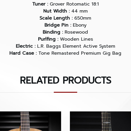
Tuner :
Grover Rotomatic 18:1
Nut Width :
44 mm
Scale Length :
650mm
Bridge Pin :
Ebony
Binding :
Rosewood
Purlfing :
Wooden Lines
Electric :
L.R. Baggs Element Active System
Hard Case :
Tone Remastered Premium Gig Bag
RELATED PRODUCTS